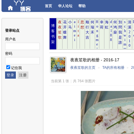
首页
华人论坛
帮助
博
登录站点
客
书
用户名
架
密码
夜夜笙歌的相册 - 2016-17
夜夜笙歌的主页
»
TA的所有相册
»
2
记住我
当前第 1 张
|
共 764 张图片