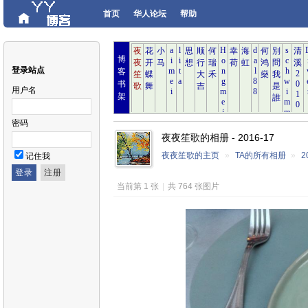
首页
华人论坛
帮助
博
登录站点
客
书
用户名
架
密码
夜夜笙歌的相册 - 2016-17
夜夜笙歌的主页
»
TA的所有相册
»
2
记住我
当前第 1 张
|
共 764 张图片