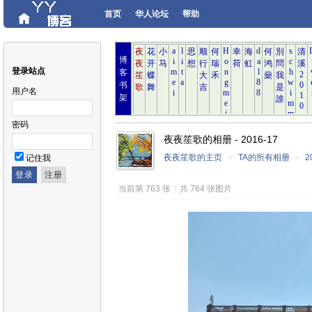
首页
华人论坛
帮助
博
登录站点
客
书
用户名
架
密码
夜夜笙歌的相册 - 2016-17
夜夜笙歌的主页
»
TA的所有相册
»
2
记住我
当前第 763 张
|
共 764 张图片