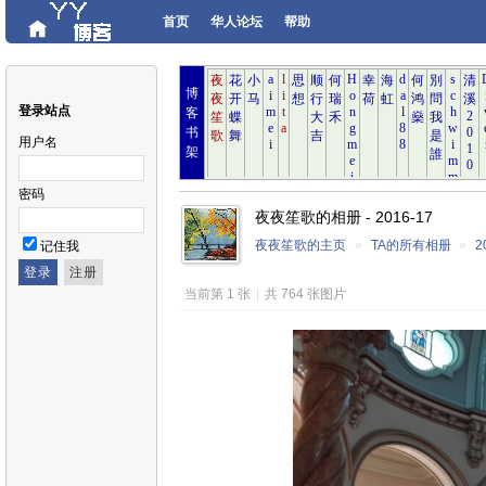
首页
华人论坛
帮助
博
登录站点
客
书
用户名
架
密码
夜夜笙歌的相册 - 2016-17
夜夜笙歌的主页
»
TA的所有相册
»
2
记住我
当前第 1 张
|
共 764 张图片