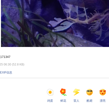
_171347
 06:30 (52.8 KB)
EXIF信息
鸡蛋
鲜花
雷人
酷毙
漂亮