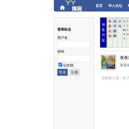
首页
华人论坛
博
登录站点
客
书
用户名
架
密码
夜夜笙
夜夜
记住我
当前第 1 张
|
共 