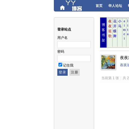
首页
华人论坛
博
登录站点
客
书
用户名
架
密码
夜夜笙
夜夜
记住我
当前第 1 张
|
共 