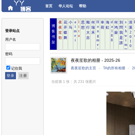
首页
华人论坛
帮助
博
登录站点
客
书
用户名
架
密码
夜夜笙歌的相册 - 2025-26
夜夜笙歌的主页
»
TA的所有相册
»
2
记住我
当前第 1 张
|
共 231 张图片