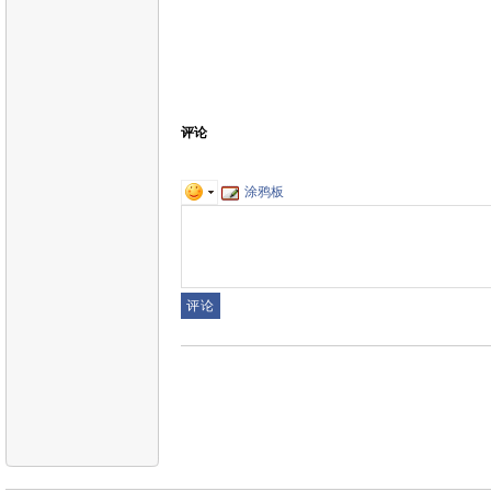
评论
涂鸦板