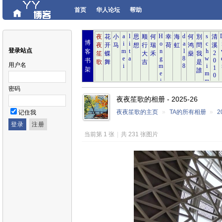
首页
华人论坛
帮助
博
登录站点
客
书
用户名
架
密码
夜夜笙歌的相册 - 2025-26
夜夜笙歌的主页
»
TA的所有相册
»
2
记住我
当前第 1 张
|
共 231 张图片