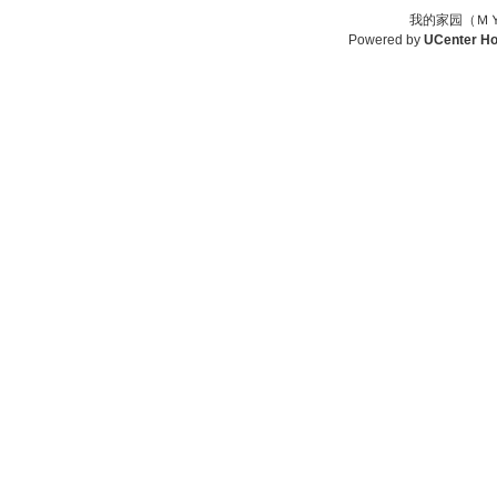
我的家园（ＭＹ
Powered by
UCenter H