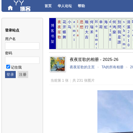
首页
华人论坛
帮助
博
登录站点
客
书
用户名
架
密码
夜夜笙歌的相册 - 2025-26
夜夜笙歌的主页
»
TA的所有相册
»
2
记住我
当前第 1 张
|
共 231 张图片