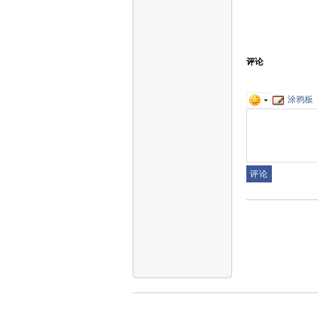
评论
涂鸦板