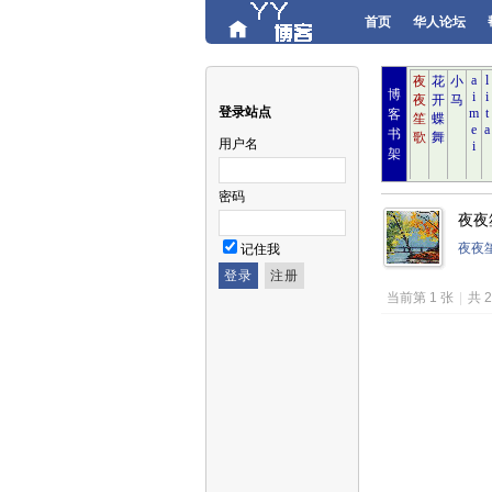
首页
华人论坛
博
登录站点
客
书
用户名
架
密码
夜夜笙
夜夜
记住我
当前第 1 张
|
共 