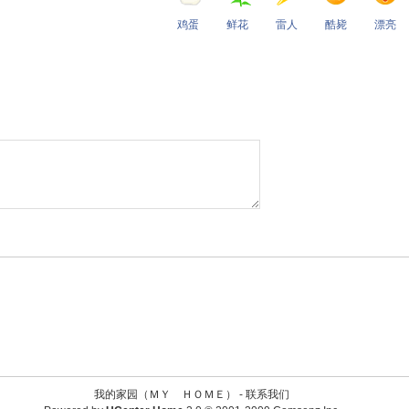
鸡蛋
鲜花
雷人
酷毙
漂亮
我的家园（ＭＹ ＨＯＭＥ） -
联系我们