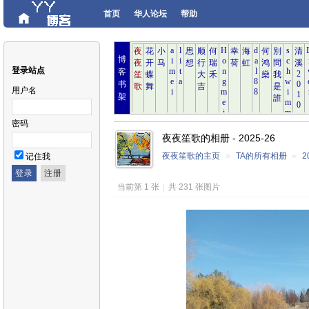
首页
华人论坛
帮助
博
登录站点
客
书
用户名
架
密码
夜夜笙歌的相册 - 2025-26
夜夜笙歌的主页
»
TA的所有相册
»
2
记住我
当前第 1 张
|
共 231 张图片