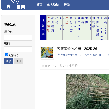
首页
华人论坛
帮助
博
登录站点
客
书
用户名
架
密码
夜夜笙歌的相册 - 2025-26
夜夜笙歌的主页
»
TA的所有相册
»
2
记住我
当前第 1 张
|
共 231 张图片