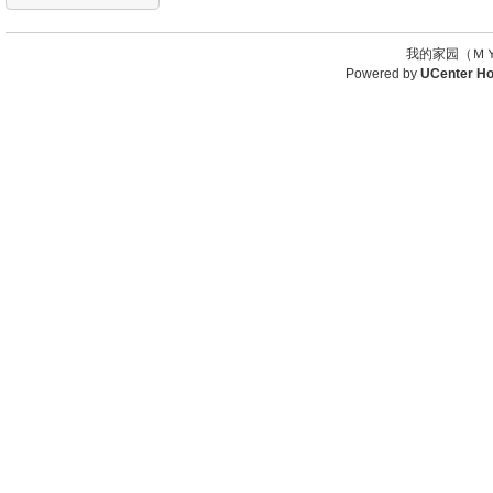
我的家园（ＭＹ
Powered by
UCenter H