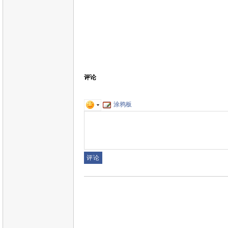
评论
涂鸦板