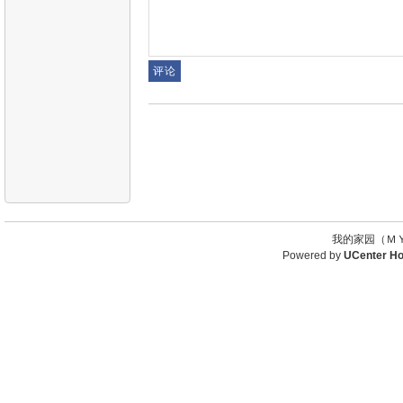
我的家园（ＭＹ
Powered by
UCenter H