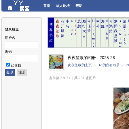
首页
华人论坛
帮助
博
登录站点
客
书
用户名
架
密码
夜夜笙歌的相册 - 2025-26
夜夜笙歌的主页
»
TA的所有相册
»
2
记住我
当前第 230 张
|
共 231 张图片