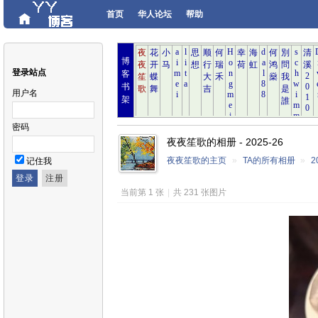
首页
华人论坛
帮助
博
登录站点
客
书
用户名
架
密码
夜夜笙歌的相册 - 2025-26
夜夜笙歌的主页
»
TA的所有相册
»
2
记住我
当前第 1 张
|
共 231 张图片