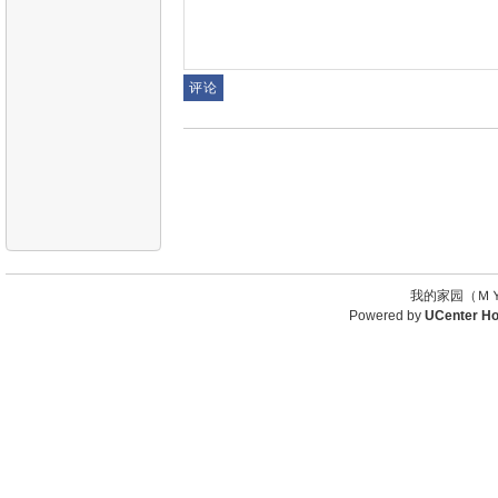
我的家园（ＭＹ
Powered by
UCenter H