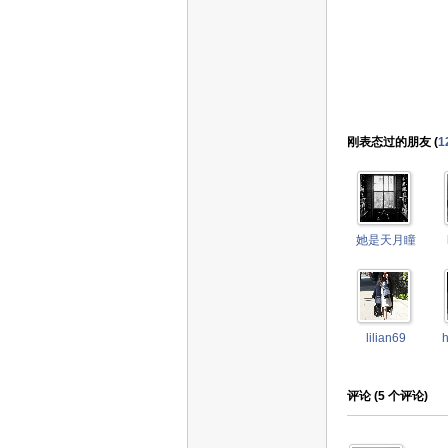
刚表态过的朋友 (
1
她是天月瞳
lilian69
评论 (
5
个评论)