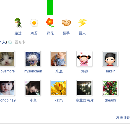
路过
鸡蛋
鲜花
握手
雷人
2 人
)
匿名卡
lovemore
hysonchen
米鹿
海燕
mksln
hongbin1976
小鱼
kathy
塞北西南月如霜
dreamr
发表评论