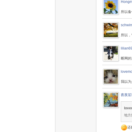
Hongm
所以备
schwi
所以，
lilian6
断网的
lovem
我以为
夜夜笙
love
地方
还