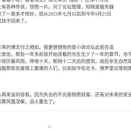
上有各种传说，惊慌一片。问了论坛管理，知晓是服务器
修了一周多才修好，但从
2023
年七月以后到今年
9
月
25
日
就找不回来了。
年来的博文付之阙如。我更感惆怅的是小说论坛此前在追
无音信，那些一年多前就开始连载的也生生少了一年的章节，也
年经历暴风雨，停电十天，断网十二天后的感觉。劫后余生自然
佩服那些在废墟上重建的人们，比如如今在北卡、佛罗里达等刚
头再来谈何容易。因为失去的不光是物质财富，还有对未来的安
也算凤凰涅槃，浴火重生了。
12