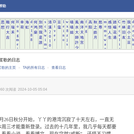
帮助
笙歌的日志
笙歌的主页
»
TA的所有日志
»
查看日志
560 次阅读
2024-10-05 05:04
月
26
日秋分开始，丫丫的港湾沉寂了十天左右，一直无
本周三才能重新登录。过去的十几年里，我几乎每天都要
，看看小说，看看博文。现在突然“戒断”，还怪不习惯