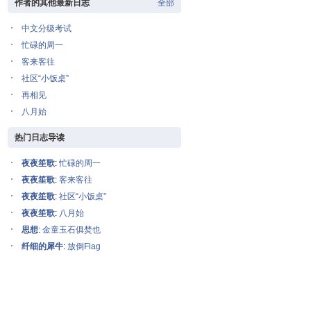
作者的其他最新日志
全部
中文分级考试
忙碌的周一
客来客往
社区“小饭桌”
再相见
八月始
热门日志导读
夜夜笙歌
:
忙碌的周一
夜夜笙歌
:
客来客往
夜夜笙歌
:
社区“小饭桌”
夜夜笙歌
:
八月始
思想
:
金童玉石俱焚也
纤细的犀牛
:
放倒Flag