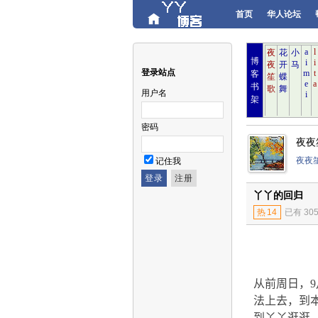
首页
华人论坛
博
登录站点
客
书
用户名
架
密码
夜夜
夜夜
记住我
丫丫的回归
热
14
已有 30
从前周日，
9
法上去，到
到丫丫逛逛