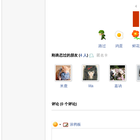
4
路过
鸡蛋
鲜花
刚表态过的朋友 (
4 人
)
匿名卡
米鹿
lita
嘉讷
评论 (
0
个评论)
涂鸦板