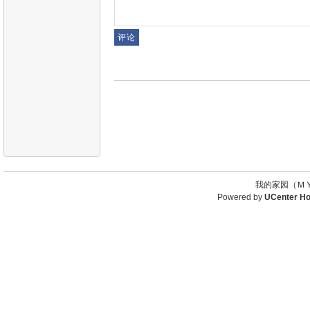
我的家园（ＭＹ
Powered by
UCenter H