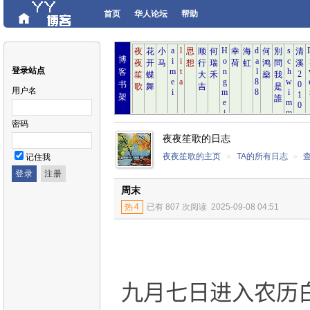
首页
华人论坛
帮助
博
登录站点
客
书
用户名
架
密码
夜夜笙歌的日志
夜夜笙歌的主页
»
TA的所有日志
»
记住我
周末
热
4
已有 807 次阅读
2025-09-08 04:51
九月七日进入农历