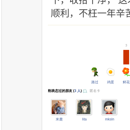
下，收拾干净， 
顺利，不枉一年辛
3
路过
鸡蛋
鲜花
刚表态过的朋友 (
3 人
)
匿名卡
米鹿
lita
mksln