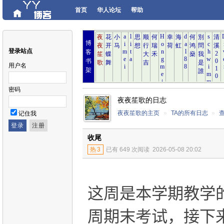
首页
华人论坛
帮助
博
登录站点
客
书
用户名
架
密码
夜夜笙歌的日志
夜夜笙歌的主页
»
TA的所有日志
»
记住我
收尾
热
3
已有 649 次阅读
2026-05-08 20:02
这周是本学期教学
周期末考试，接下