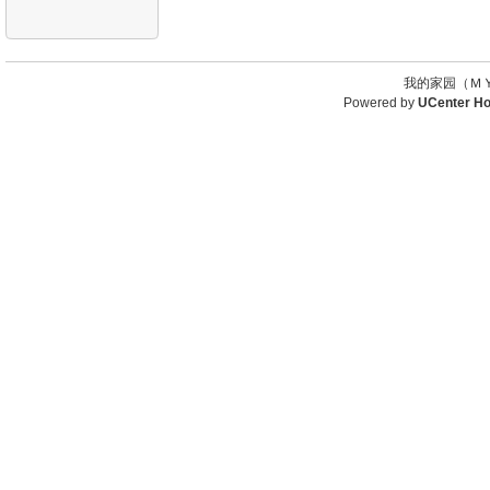
我的家园（ＭＹ
Powered by
UCenter H