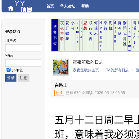
首页
华人论坛
帮助
博
登录站点
客
书
用户名
架
密码
夜夜笙歌的日志
夜夜笙歌的主页
»
TA的所有日志
»
记住我
在路上
热
4
已有 670 次阅读
2026-05-13 05:55
五月十二日周二早
班，意味着我必须