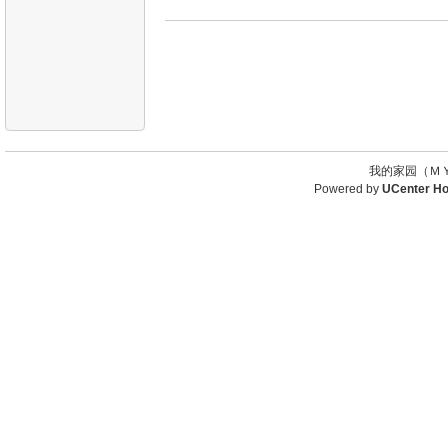
我的家园（ＭＹ
Powered by
UCenter H