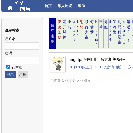
首页
华人论坛
帮助
博
登录站点
客
书
用户名
架
密码
nightpa的相册 - 东方相关备份
nightpa的主页
»
TA的所有相册
»
东
记住我
当前第 1 张
|
共 5 张图片