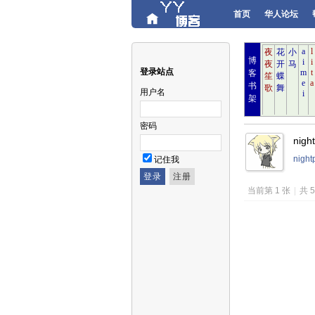
首页
华人论坛
博
登录站点
客
书
用户名
架
密码
nig
nigh
记住我
当前第 1 张
|
共 