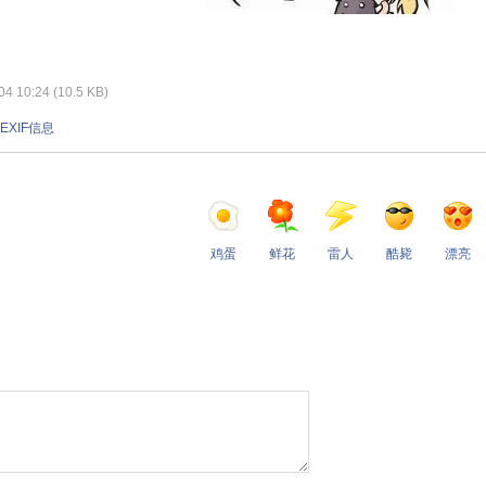
 10:24 (10.5 KB)
EXIF信息
鸡蛋
鲜花
雷人
酷毙
漂亮