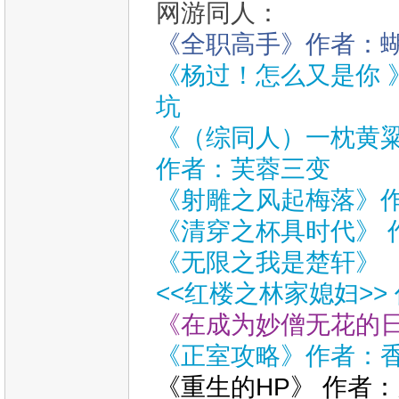
网游同人：
《全职高手》作者：
《杨过！怎么又是你 
坑
《（综同人）一枕黄
作者：芙蓉三变
《射雕之风起梅落》
《清穿之杯具时代》 
《无限之我是楚轩》
<<红楼之林家媳妇>>
《在成为妙僧无花的
《正室攻略》作者：
《重生的HP》 作者