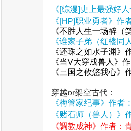
《[综漫]史上最强好人
《[HP]职业勇者》作
《不胜人生一场醉（笑
《谁家子弟（红楼同
《还珠之如水子渊》
《当V大穿成兽人》
《三国之攸悠我心》
穿越or架空古代：
《梅管家纪事》作者
《赌石师（兽人）》
《調教成神》作者：