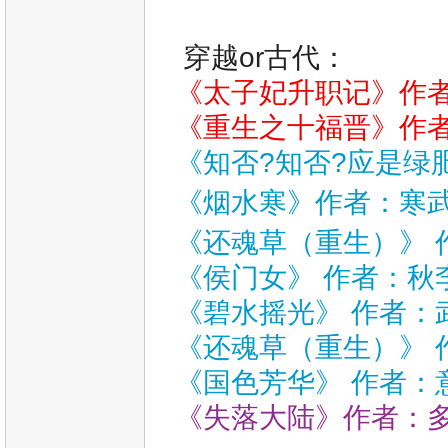
穿越or古代：
《太子妃升职记》作
《重生之十福晋》作
《知否?知否?应是绿
《烟水寒》作者：寒
《还魂草（重生）》 
《侯门女》 作者：秋
《碧水摇光》 作者：
《还魂草（重生）》 
《国色芳华》 作者：
《失落大陆》作者：