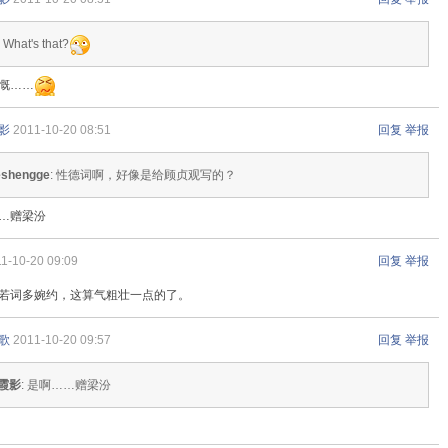
: What's that?
慨……
影
2011-10-20 08:51
回复
举报
eshengge
: 性德词啊，好像是给顾贞观写的？
…赠梁汾
1-10-20 09:09
回复
举报
若词多婉约，这算气粗壮一点的了。
歌
2011-10-20 09:57
回复
举报
霞影
: 是啊……赠梁汾