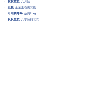
夜夜笙歌
:
八月始
思想
:
金童玉石俱焚也
纤细的犀牛
:
放倒Flag
夜夜笙歌
:
八零后的悲叹