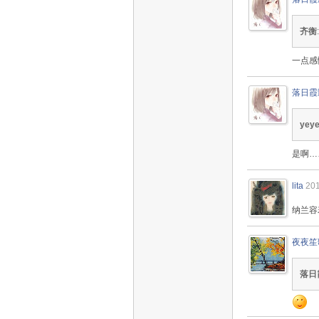
齐衡
一点感
落日霞
yey
是啊…
lita
201
纳兰容
夜夜笙
落日