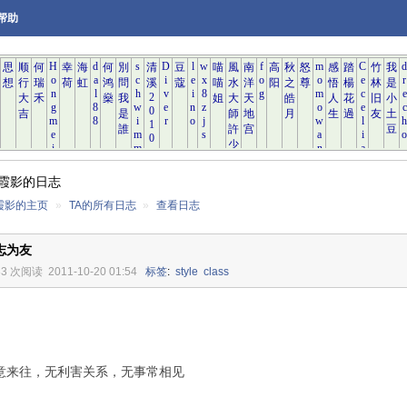
帮助
霞影的日志
霞影的主页
»
TA的所有日志
»
查看日志
志为友
33 次阅读
2011-10-20 01:54
标签
:
style
class
意来往，无利害关系，无事常相见