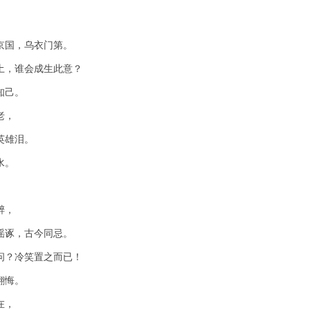
京国，乌衣门第。
土，谁会成生此意？
知己。
老，
英雄泪。
。 
醉，
谣诼，古今同忌。
问？冷笑置之而已！
翻悔。
在，