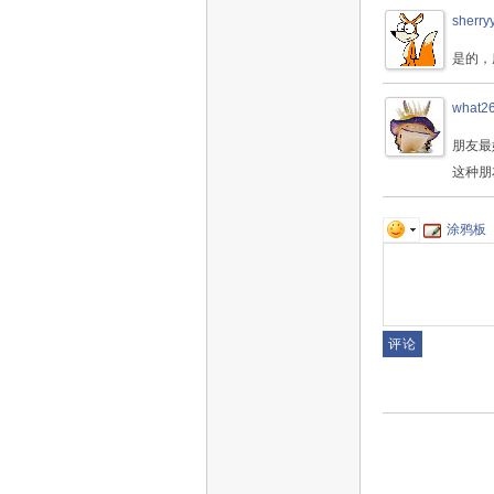
sherry
是的，
what2
朋友最
这种朋
涂鸦板