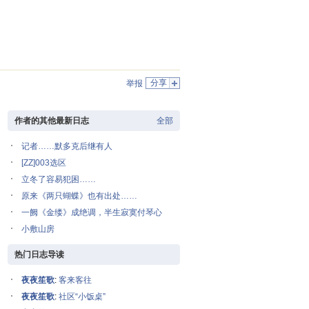
分享
举报
作者的其他最新日志
全部
记者……默多克后继有人
[ZZ]003选区
立冬了容易犯困……
原来《两只蝴蝶》也有出处……
一阙《金缕》成绝调，半生寂寞付琴心
小敷山房
热门日志导读
夜夜笙歌
:
客来客往
夜夜笙歌
:
社区“小饭桌”