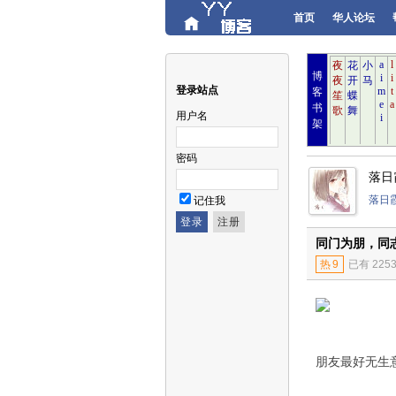
首页
华人论坛
博
登录站点
客
书
用户名
架
密码
落日
落日
记住我
同门为朋，同
热
9
已有 225
朋友最好无生