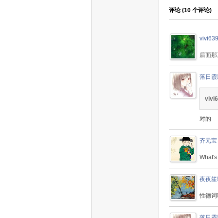
评论 (
10
个评论)
vivi63
后面那
落日霞
vivi
对的
齐元宝
What's
夜夜笙
性德词
落日霞