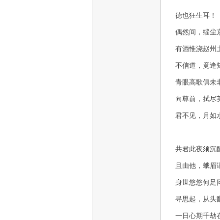
德也狂生耳！
偶然间，缁尘
有酒惟浇赵州
不信道，竟逢
青眼高歌俱未
向尊前，拭尽
君不见，月如水
共君此夜须沉
且由他，蛾眉
身世悠悠何足
寻思起，从头
一日心期千劫