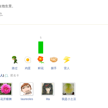
在他生里。
记。
5
路过
鸡蛋
鲜花
握手
雷人
 人
)
匿名卡
花开蝶舞
laureoles
lita
我是小土豆