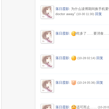
落日霞影
:
为什么读博期间换手机要慎重？因为
doctor away”
回复
(10-30 11:30)
落日霞影
:
吃多了……要消食…
落日霞影
:
回复
(10-28 02:14)
落日霞影
:
回复
(10-24 05:36)
落日霞影
:
适可而止……
(10-20 0