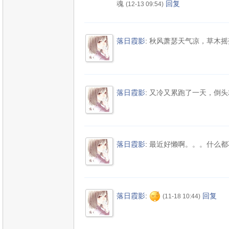
魂
回复
(12-13 09:54)
落日霞影
:
秋风萧瑟天气凉，草木摇
落日霞影
:
又冷又累跑了一天，倒头
落日霞影
:
最近好懒啊。。。什么都
落日霞影
:
回复
(11-18 10:44)