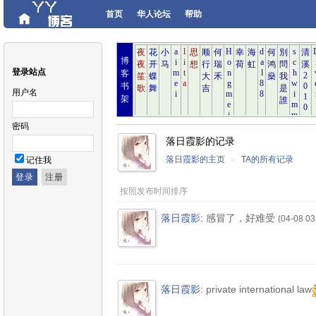
首页
华人论坛
帮助
博
登录站点
客
书
用户名
架
密码
落日霞影的记录
落日霞影的主页
»
TA的所有记录
记住我
按照发布时间排序
落日霞影
:
感冒了，好难受
(04-08 03
落日霞影
:
private international law