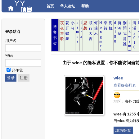
首页
华人论坛
帮助
博
登录站点
客
书
用户名
架
密码
由于 wlee 的隐私设置，你不能访问当
记住我
wlee
查看好友列表
地区：
海外 加
wlee 有 1255
与wlee成为
加为好友