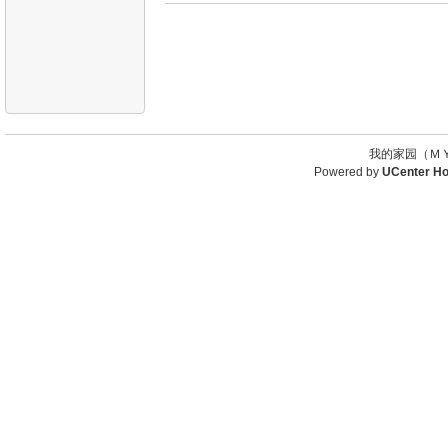
我的家园（ＭＹ
Powered by
UCenter H