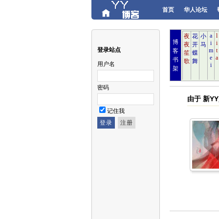
首页
华人论坛
博
登录站点
客
书
用户名
架
密码
由于 新Y
记住我