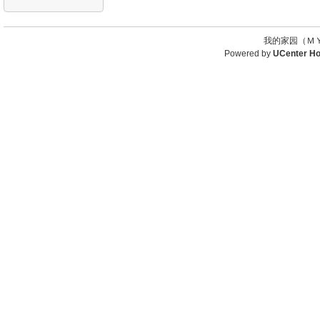
我的家园（ＭＹ
Powered by
UCenter H