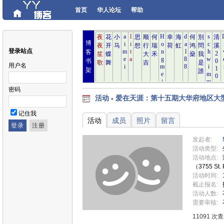
首页
华人论坛
帮助
博
登录站点
客
书
用户名
架
密码
活动
-
爱在天涯：第十五期大华府地区大型
记住我
活动
成员
照片
留言
发起者:
活动类型:
活动地点:
（3755 St. P
活动时间:
截止报名:
活动人数:
需要审核:
11091 次