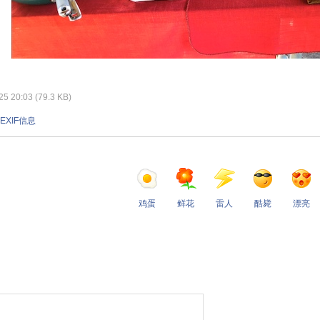
 20:03 (79.3 KB)
EXIF信息
鸡蛋
鲜花
雷人
酷毙
漂亮