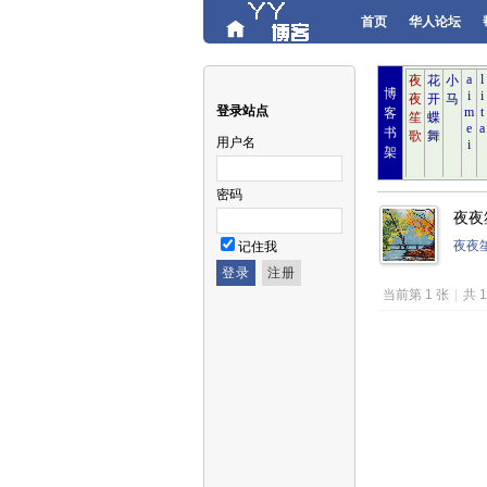
首页
华人论坛
博
登录站点
客
书
用户名
架
密码
夜夜笙
夜夜
记住我
当前第 1 张
|
共 