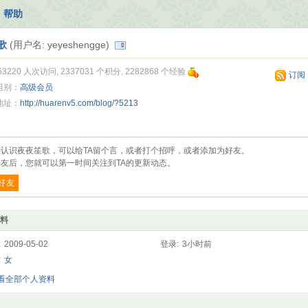
帮助
歌
(用户名: yeyeshengge)
63220 人次访问, 2337031 个积分, 2282868 个经验
订阅
组别：
高级会员
地址：
http://huarenv5.com/blog/?5213
»
您认识夜夜笙歌，可以给TA留个言，或者打个招呼，或者添加为好友。
友后，您就可以第一时间关注到TA的更新动态。
好友
料
:
2009-05-02
登录:
3小时前
:
女
查看全部个人资料