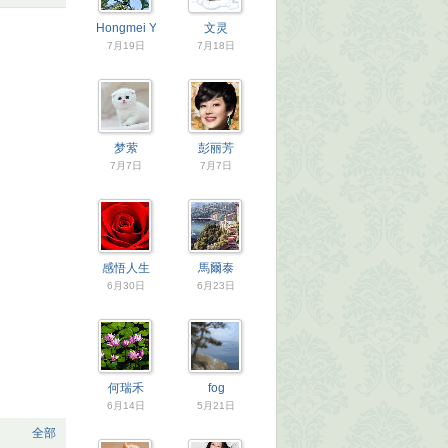
Hongmei Yu
文灵
7月19日
7月18日
梦萦
彭丽芳
7月7日
7月7日
感悟人生
馬爾泰
6月30日
6月23日
何瑞禾
fog
6月14日
5月21日
全部