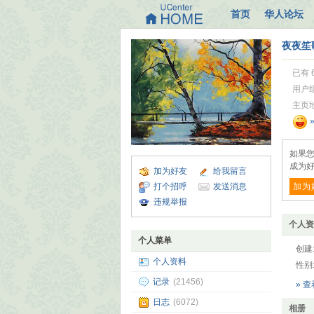
首页
华人论坛
夜夜笙
已有 
用户
主页
如果
成为好
加为好友
给我留言
打个招呼
发送消息
加为
违规举报
个人资
个人菜单
创建
个人资料
性别
记录
(21456)
» 
日志
(6072)
相册