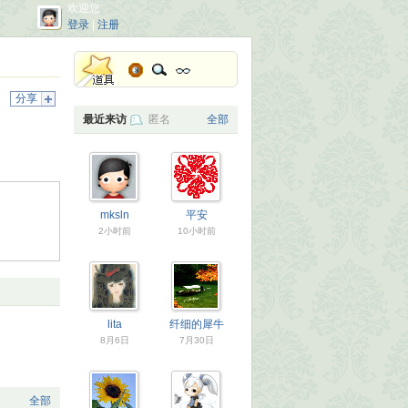
欢迎您
登录
|
注册
分享
最近来访
匿名
全部
mksln
平安
2小时前
10小时前
lita
纤细的犀牛
8月6日
7月30日
全部