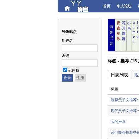
首页
华人论坛
博
登录站点
客
书
用户名
架
密码
标签 - 推荐 (15
记住我
日志列表
返
标题
温馨父子文推荐~
现代父子文推荐~
我的推荐
亲们能否推荐些