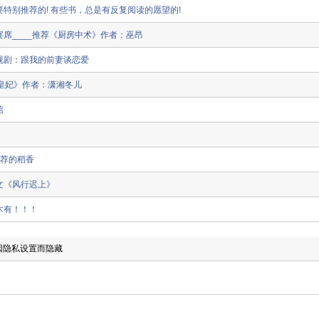
特别推荐的! 有些书，总是有反复阅读的愿望的!
席____推荐《厨房中术》作者：巫昂
视剧：跟我的前妻谈恋爱
工皇妃》作者：潇湘冬儿
信
推荐的稻香
文《风行迟上》
木有！！！
志因隐私设置而隐藏