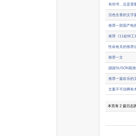
有些书，总是需要
活色生香的文字宴
推荐一部国产电
推荐《11处特
性命攸关的推荐
推荐一文
謝謝SUSON親
推荐一篇欢乐的
文案不可信啊有
本页有 2 篇日