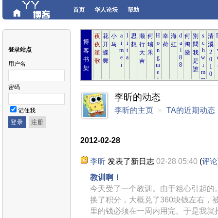
首页
华人论坛
帮助
博
登录站点
客
书
用户名
架
密码
李昕的动态
李昕的主页
»
TA的近期动态
记住我
2012-02-28
李昕
发表了新日志
02-28 05:40
(
评论
教训啊！
今天受了一个教训。由于粗心引起的
换了积分，大概兑了360块钱左右，
里的钱必须在一周内用完。于是我就