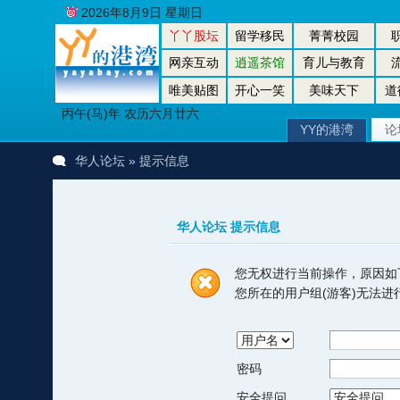
2026年8月9日 星期日
丫丫股坛
留学移民
菁菁校园
网亲互动
逍遥茶馆
育儿与教育
唯美贴图
开心一笑
美味天下
道
丙午(马)年 农历六月廿六
YY的港湾
论
华人论坛
» 提示信息
华人论坛 提示信息
您无权进行当前操作，原因如
您所在的用户组(游客)无法
密码
安全提问