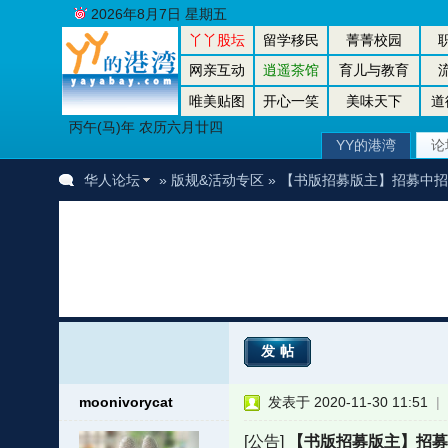
2026年8月7日 星期五
丫丫股坛
留学移民
菁菁校园
网亲互动
逍遥茶馆
育儿与教育
唯美贴图
开心一笑
美味天下
道
丙午(马)年 农历六月廿四
YY的港湾
论
华人论坛
»
版规&活动专区
» 【书版招募版主】招募中
发帖
moonivorycat
发表于 2020-11-30 11:51
|
者
[公告]
【书版招募版主】招募