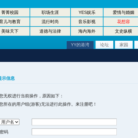
菁菁校园
职场生涯
YES娱乐
爱情与婚姻
育儿与教育
流行时尚
音乐影视
花想容
美味天下
道德与法律
海内海外
文史纵横
YY的港湾
论坛
家园
提示信息
您无权进行当前操作，原因如下：
您所在的用户组(游客)无法进行此操作。来注册吧！
密码