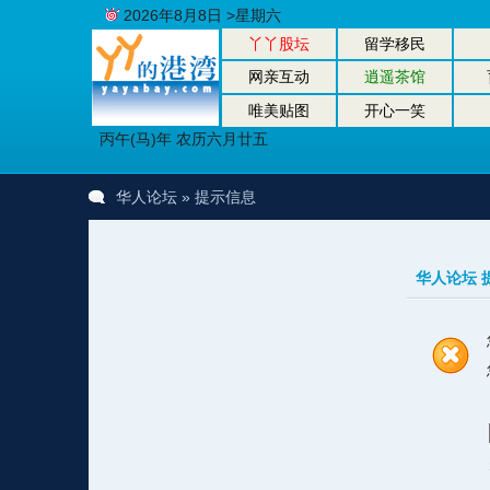
2026年8月8日 >星期六
丫丫股坛
留学移民
网亲互动
逍遥茶馆
唯美贴图
开心一笑
丙午(马)年 农历六月廿五
华人论坛
» 提示信息
华人论坛 