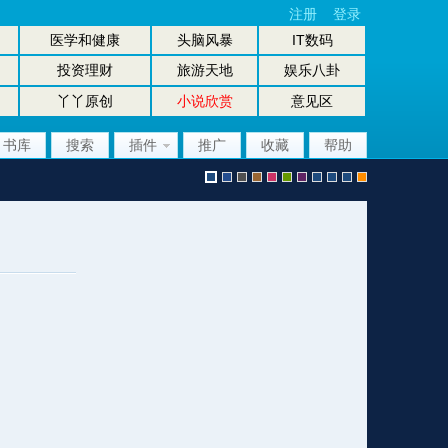
注册
登录
医学和健康
头脑风暴
IT数码
投资理财
旅游天地
娱乐八卦
丫丫原创
小说欣赏
意见区
书库
搜索
插件
推广
收藏
帮助
默
b
g
b
p
g
p
股
放
股
手
认
l
r
r
i
r
u
坛
大
坛
机
风
u
a
o
n
e
r
风
镜
办
版