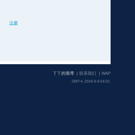
格
e
y
w
k
e
p
格
版
公
注册
n
n
l
室
丫丫的港湾
|
联系我们
|
WAP
GMT-4, 2026-8-8 04:02.
e
版