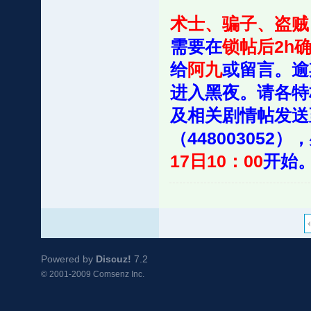
术士、骗子、盗贼
需要在
锁帖后2h
给
阿九
或留言。逾
进入黑夜。请各特
及相关剧情帖发送至
（44800305
17日10：00
开始
Powered by
Discuz!
7.2
© 2001-2009
Comsenz Inc.