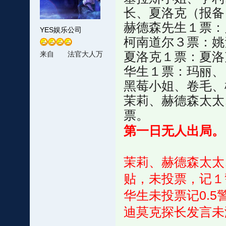
长、夏洛克（报备
赫德森先生１票：贝
YES娱乐公司
柯南道尔３票：姚
夏洛克１票：夏洛
来自
法官大人万
万岁
华生１票：玛丽、
黑莓小姐、卷毛、
茉莉、赫德森太太
票。
第一日无人出局。
茉莉、赫德森太太
贴，未投票，记１
华生未投票记0.5
迪莫克探长发言未满