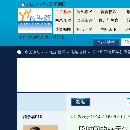
2026年8月9日 星期日
丫丫股坛
留学移民
菁菁校园
网亲互动
逍遥茶馆
育儿与教育
唯美贴图
开心一笑
美味天下
道
丙午(马)年 农历六月廿七
YY的港湾
论
华人论坛
»
YES 娱乐
»
猎杀者村
» 【七月不流局杀】卷
发帖
猎杀者016
发表于 2014-7-16 09:09
|
一段时间的好天气