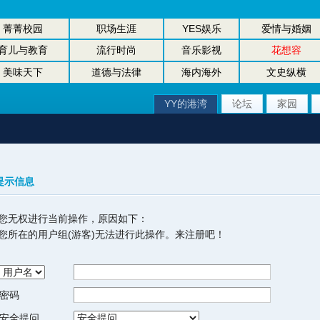
菁菁校园
职场生涯
YES娱乐
爱情与婚姻
育儿与教育
流行时尚
音乐影视
花想容
美味天下
道德与法律
海内海外
文史纵横
YY的港湾
论坛
家园
提示信息
您无权进行当前操作，原因如下：
您所在的用户组(游客)无法进行此操作。来注册吧！
密码
安全提问