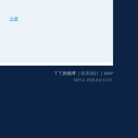
注册
格
e
y
w
k
e
p
格
版
公
n
n
l
室
丫丫的港湾
|
联系我们
|
WAP
GMT-4, 2026-8-8 13:47.
e
版