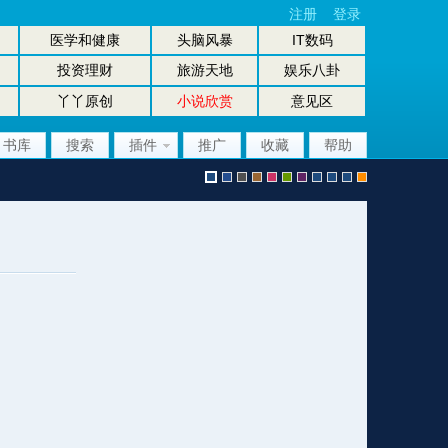
注册
登录
医学和健康
头脑风暴
IT数码
投资理财
旅游天地
娱乐八卦
丫丫原创
小说欣赏
意见区
书库
搜索
插件
推广
收藏
帮助
默
b
g
b
p
g
p
股
放
股
手
认
l
r
r
i
r
u
坛
大
坛
机
风
u
a
o
n
e
r
风
镜
办
版