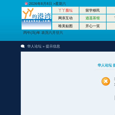
2026年8月8日 >星期六
丫丫股坛
留学移民
网亲互动
逍遥茶馆
唯美贴图
开心一笑
丙午(马)年 农历六月廿六
华人论坛
» 提示信息
华人论坛 