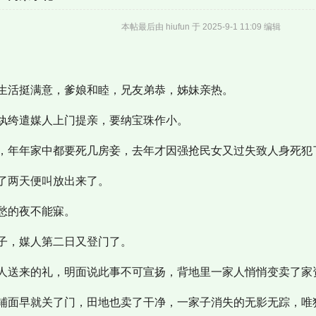
本帖最后由 hiufun 于 2025-9-1 11:09 编辑
活挺满意，爹娘和睦，兄友弟恭，姊妹亲热。
绔遣媒人上门提亲，要纳宝珠作小。
年年家中都要死几房妾，去年才因强抢民女又过失致人身死犯
两天便叫放出来了。
的夜不能寐。
，媒人第二日又登门了。
送来的礼，明面说此事不可宣扬，背地里一家人悄悄变卖了家
面早就关了门，田地也卖了干净，一家子消失的无影无踪，唯