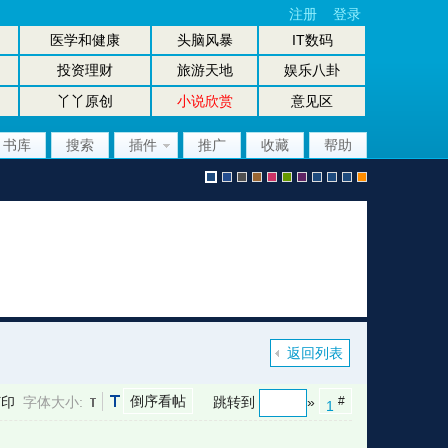
注册
登录
医学和健康
头脑风暴
IT数码
投资理财
旅游天地
娱乐八卦
丫丫原创
小说欣赏
意见区
书库
搜索
插件
推广
收藏
帮助
默
b
g
b
p
g
p
股
放
股
手
认
l
r
r
i
r
u
坛
大
坛
机
返回列表
倒序看帖
打印
字体大小:
跳转到
»
#
1
风
u
a
o
n
e
r
风
镜
办
版