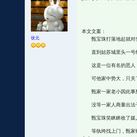
本文文案：
状元
甄宝珠打落地起就对生
直到姑苏城里头一号纨
这是一位有名的恶人，
可他家中势大，只关了
甄家一家老小因此事愁
没等一家人商量出法子
甄宝珠笑眯眯收了媒人
等纨绔找上门，甄家铺