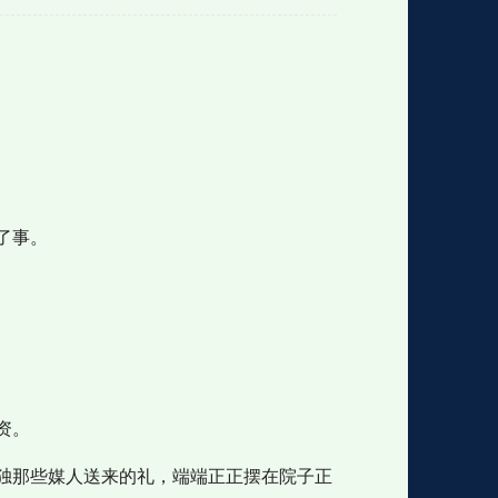
格
e
y
w
k
e
p
格
版
公
n
n
l
室
了事。
e
版
资。
独那些媒人送来的礼，端端正正摆在院子正