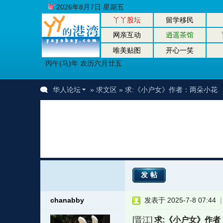
2026年8月7日 星期五
丫丫股坛
留学移民
网亲互动
逍遥茶馆
唯美贴图
开心一笑
丙午(马)年 农历六月廿五
华人论坛
»
求文区
» 求:《小户女》作者：两朵小花
发帖
chanabby
发表于 2025-7-8 07:44
[晋江]
求:《小户女》作者