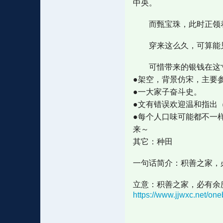
中央。
而甄宝珠，此时正领着
穿来这么久，可算能见
可惜带来的银钱在这寸
●架空，背景仿宋，主要
●一大家子奋斗史。
●文有错误欢迎温和指出
●每个人口味可能都不一
来～
其它：种田
一句话简介：积善之家，
立意：积善之家，必有余
https://www.jjwxc.net/o