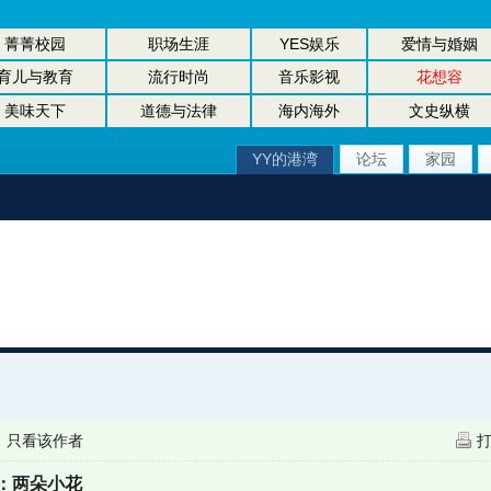
菁菁校园
职场生涯
YES娱乐
爱情与婚姻
育儿与教育
流行时尚
音乐影视
花想容
美味天下
道德与法律
海内海外
文史纵横
YY的港湾
论坛
家园
|
只看该作者
：两朵小花