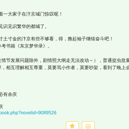
一大家子在汴京城门惊叹呢！
识见识繁华的都城了。
土寸金的汴京有些不够看，得，撸起袖子继续奋斗吧！
参考书籍《东京梦华录》。
（情节发展问题除外，剧情照大纲走无法改动～），普通捉虫批
样，相互理解相互尊重，莫要骂小作者，莫要吵架，看到了晚上
必有余庆
庆
nebook.php?novelid=9089526