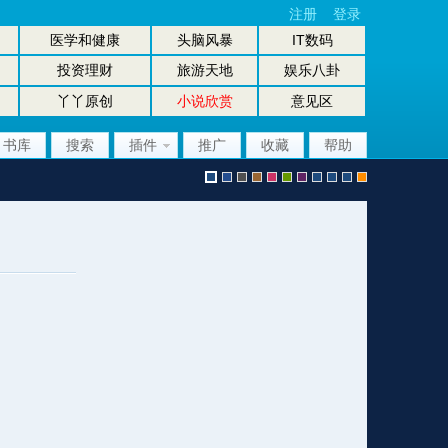
注册
登录
医学和健康
头脑风暴
IT数码
投资理财
旅游天地
娱乐八卦
丫丫原创
小说欣赏
意见区
书库
搜索
插件
推广
收藏
帮助
默
b
g
b
p
g
p
股
放
股
手
认
l
r
r
i
r
u
坛
大
坛
机
风
u
a
o
n
e
r
风
镜
办
版