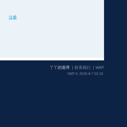
注册
格
e
y
w
k
e
p
格
版
公
n
n
l
室
丫丫的港湾
|
联系我们
|
WAP
GMT-4, 2026-8-7 02:16.
e
版