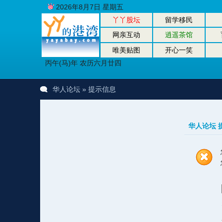
2026年8月7日 星期五
丫丫股坛
留学移民
网亲互动
逍遥茶馆
唯美贴图
开心一笑
丙午(马)年 农历六月廿四
华人论坛
» 提示信息
华人论坛 