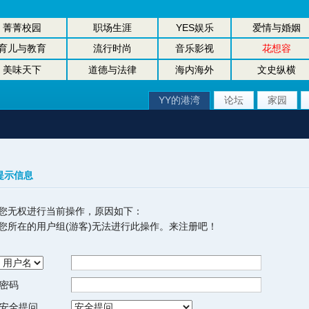
菁菁校园
职场生涯
YES娱乐
爱情与婚姻
育儿与教育
流行时尚
音乐影视
花想容
美味天下
道德与法律
海内海外
文史纵横
YY的港湾
论坛
家园
提示信息
您无权进行当前操作，原因如下：
您所在的用户组(游客)无法进行此操作。来注册吧！
密码
安全提问