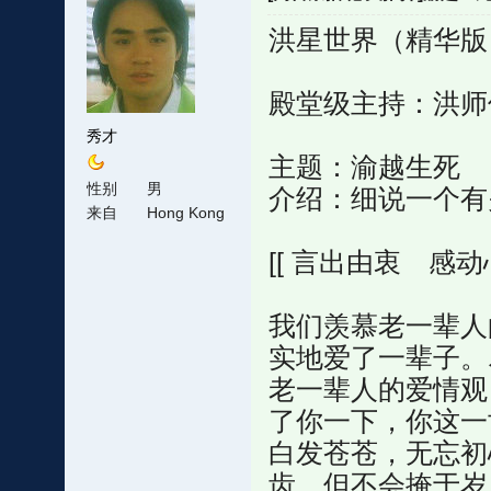
洪星世界（精华版） 
殿堂级主持：洪师
秀才
主题：渝越生死
性别
男
介绍：细说一个有
来自
Hong Kong
[[ 言出由衷 感动心
我们羡慕老一辈人
实地爱了一辈子。
老一辈人的爱情观
了你一下，你这一世
白发苍苍，无忘初
齿，但不会掩于岁