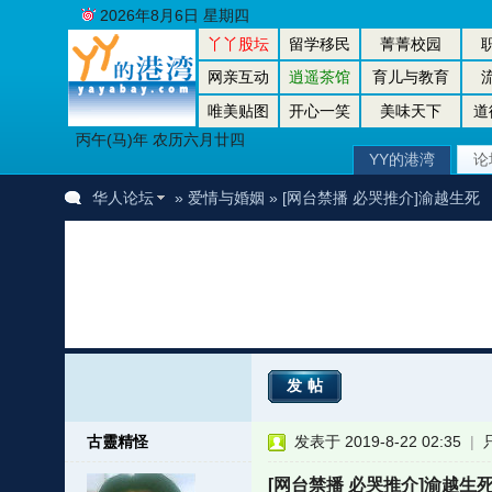
2026年8月6日 星期四
丫丫股坛
留学移民
菁菁校园
网亲互动
逍遥茶馆
育儿与教育
唯美贴图
开心一笑
美味天下
道
丙午(马)年 农历六月廿四
YY的港湾
论
华人论坛
»
爱情与婚姻
» [网台禁播 必哭推介]渝越生死
发帖
古靈精怪
发表于 2019-8-22 02:35
|
[网台禁播 必哭推介]渝越生