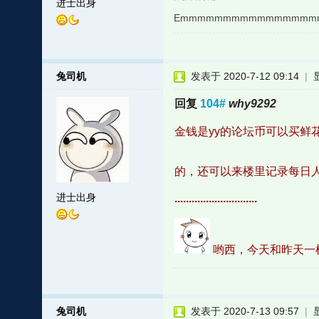
进士出身
Emmmmmmmmmmmmmmmm
兔司机
发表于 2020-7-12 09:14
|
回复
104#
why9292
金钱是yy的论坛币可以买鲜
的，还可以来楼里记录每日
进士出身
.............................
哟西，今天和昨天一样
兔司机
发表于 2020-7-13 09:57
|