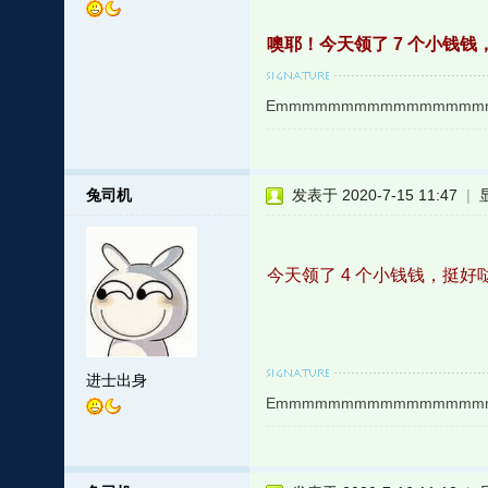
噢耶！今天领了 7 个小钱
Emmmmmmmmmmmmmmmm
兔司机
发表于 2020-7-15 11:47
|
今天领了 4 个小钱钱，挺好
进士出身
Emmmmmmmmmmmmmmmm