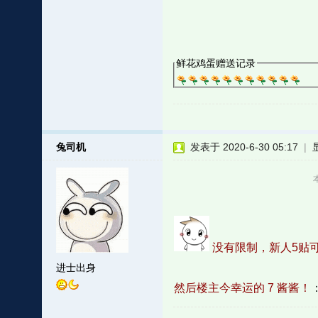
鲜花鸡蛋赠送记录
兔司机
发表于 2020-6-30 05:17
|
没有限制，新人5贴可
进士出身
然后楼主今幸运的 7 酱酱！