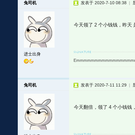
兔司机
发表于 2020-7-10 08:38
|
今天领了 2 个小钱钱，昨天 
进士出身
Emmmmmmmmmmmmmmmm
兔司机
发表于 2020-7-11 11:29
|
今天翻倍，领了 4 个小钱