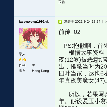
玉篇
jasonwong1991hk
发表于 2021-9-24 13:24
|
前传_02
PS:抱歉啊，首
根据故事资料，2
举人
夜(12岁)被恶意
出，推敲当时为206
性别
男
来自
Hong Kong
四叶当家，达也6岁；
年真夜美魔女(47)
所以，若果写真夜
年。假设爱玉小贫