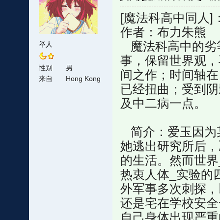
[魔法科高中同人
作者：布力朱熊
魔法科高中的劣等
举人
事，保留世界观，
性别
男
间之作；时间轴在
来自
Hong Kong
已经扭曲；受到阴
及中二病一点。
简介：爱玉因为
她逃出研究所后，
的生活。然而世界
热衷人体_实验的
外军事多次刺探，
还是宅在学校安全
自己身体出现严重