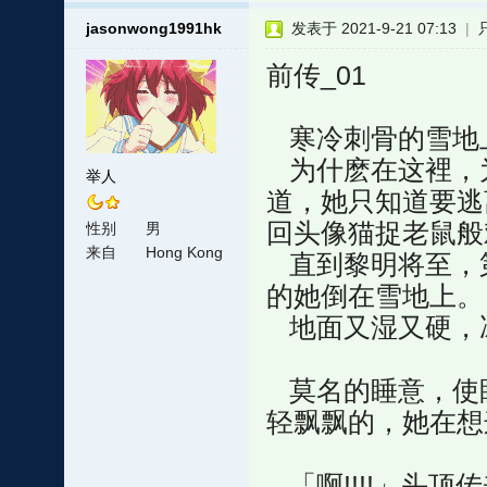
jasonwong1991hk
发表于 2021-9-21 07:13
|
前传_01
寒冷刺骨的雪地
为什麽在这裡，为
举人
道，她只知道要逃
回头像猫捉老鼠般
性别
男
来自
Hong Kong
直到黎明将至，
的她倒在雪地上。
地面又湿又硬，
莫名的睡意，使
轻飘飘的，她在想这
「啊!!!!」头