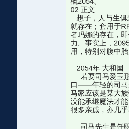
概2054。
02 正文
想子，人与生俱
就存在；套用于R
者玛娜的存在，即
力。事实上，20
用，特别对腹中胎
2054年 大和国
若要司马爱玉形
口——年轻的司马
马家应该是某大族
没能承继魔法才能
很多亲戚，亦几乎
司马先生是任职