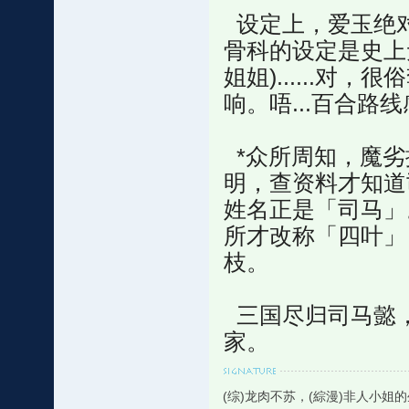
设定上，爱玉绝对
骨科的设定是史上
姐姐)......
响。唔...百合路
*众所周知，魔劣
明，查资料才知道
姓名正是「司马」
所才改称「四叶」
枝。
三国尽归司马懿，
家。
(综)龙肉不苏，(綜漫)非人小姐