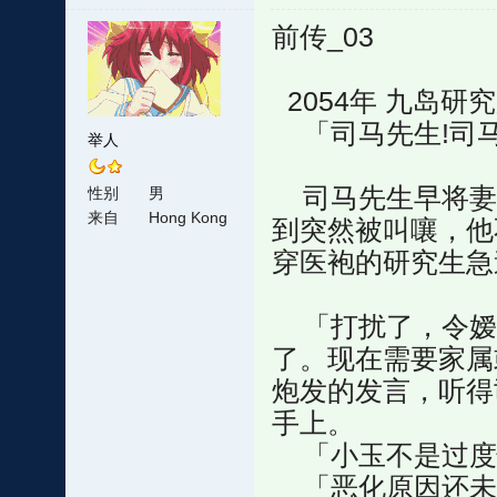
前传_03
2054年 九岛研
「司马先生!司马
举人
司马先生早将妻
性别
男
来自
Hong Kong
到突然被叫嚷，他
穿医袍的研究生急
「打扰了，令嫒
了。现在需要家属
炮发的发言，听得
手上。
「小玉不是过度
「恶化原因还未