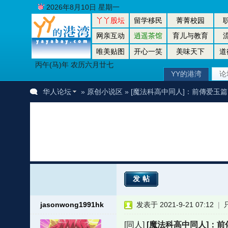
2026年8月10日 星期一
丫丫股坛
留学移民
菁菁校园
网亲互动
逍遥茶馆
育儿与教育
唯美贴图
开心一笑
美味天下
道
丙午(马)年 农历六月廿七
YY的港湾
论
华人论坛
»
原创小说区
» [魔法科高中同人]：前傳爱玉篇
发帖
jasonwong1991hk
发表于 2021-9-21 07:12
|
[同人]
[魔法科高中同人]：前