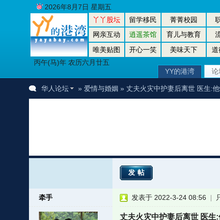
2026年8月7日 星期五
丫丫股坛
留学移民
菁菁校园
网亲互动
逍遥茶馆
育儿与教育
唯美贴图
开心一笑
美味天下
道
丙午(马)年 农历六月廿五
YY的港湾
论
华人论坛
»
爱情与婚姻
» 丈夫火灾中护妻后离世 医生:
发帖
牵手
发表于 2022-3-24 08:56
|
丈夫火灾中护妻后离世 医生