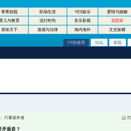
菁菁校园
职场生涯
YES娱乐
爱情与婚姻
育儿与教育
流行时尚
音乐影视
花想容
美味天下
道德与法律
海内海外
文史纵横
YY的港湾
论坛
家园
|
只看该作者
要矛盾是？