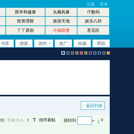
注册
登录
医学和健康
头脑风暴
IT数码
投资理财
旅游天地
娱乐八卦
丫丫原创
小说欣赏
意见区
书库
搜索
插件
推广
收藏
帮助
默
b
g
b
p
g
p
股
放
股
手
认
l
r
r
i
r
u
坛
大
坛
机
返回列表
倒序看帖
打印
字体大小:
跳转到
»
#
1
风
u
a
o
n
e
r
风
镜
办
版