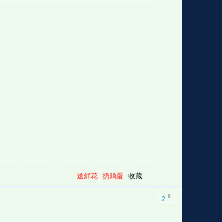
格
e
y
w
k
e
p
格
版
公
n
n
l
室
e
版
送鲜花
扔鸡蛋
收藏
#
2