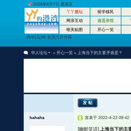
2026年8月7日 星期五
丫丫股坛
留学移民
网亲互动
逍遥茶馆
唯美贴图
开心一笑
丙午(马)年 农历六月廿四
华人论坛
»
开心一笑
» 上海当下的主要矛盾是？
发帖
hahaha
发表于 2022-4-22 09:42
[幽默笑话]
上海当下的主