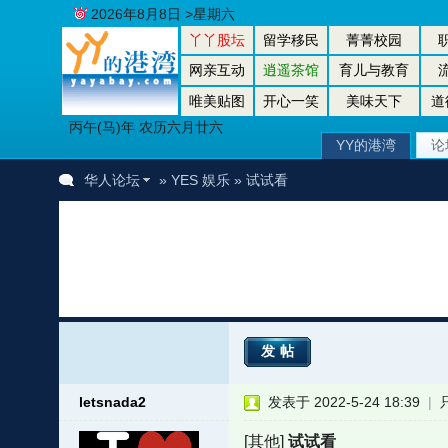
2026年8月8日 >星期六
丫丫股坛
留学移民
菁菁校园
网亲互动
逍遥茶馆
育儿与教育
唯美贴图
开心一笑
美味天下
道
丙午(马)年 农历六月廿六
YY的港湾
论
华人论坛
»
YES 娱乐
» 试试看
发帖
letsnada2
发表于 2022-5-24 18:39
|
[其他]
试试看