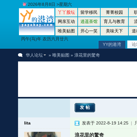
2026年8月8日 >星期六
丫丫股坛
留学移民
菁菁校园
网亲互动
逍遥茶馆
育儿与教育
唯美贴图
开心一笑
美味天下
道
丙午(马)年 农历六月廿六
YY的港湾
论
华人论坛
»
唯美贴图
» 浪花里的驚奇
发帖
lita
发表于 2022-8-19 14:25
|
浪花里的驚奇