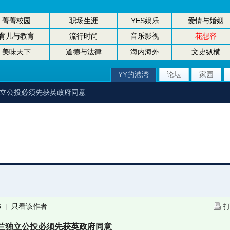
菁菁校园
职场生涯
YES娱乐
爱情与婚姻
育儿与教育
流行时尚
音乐影视
花想容
美味天下
道德与法律
海内海外
文史纵横
YY的港湾
论坛
家园
独立公投必须先获英政府同意
6
|
只看该作者
兰独立公投必须先获英政府同意