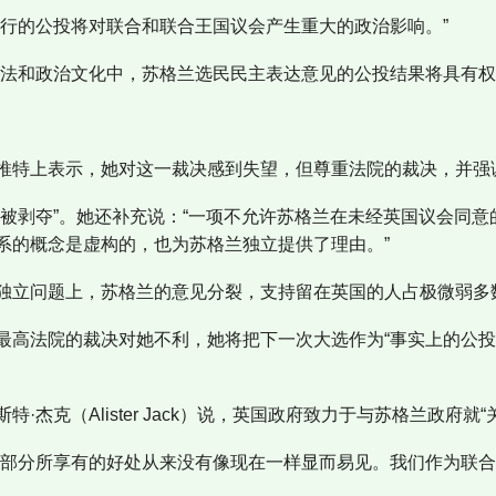
举行的公投将对联合和联合王国议会产生重大的政治影响。”
宪法和政治文化中，苏格兰选民民主表达意见的公投结果将具有权
推特上表示，她对这一裁决感到失望，但尊重法院的裁决，并强
会被剥夺”。她还补充说：“一项不允许苏格兰在未经英国议会同
系的概念是虚构的，也为苏格兰独立提供了理由。”
独立问题上，苏格兰的意见分裂，支持留在英国的人占极微弱多
最高法院的裁决对她不利，她将把下一次大选作为“事实上的公投
·杰克（Alister Jack）说，英国政府致力于与苏格兰政府
一部分所享有的好处从来没有像现在一样显而易见。我们作为联