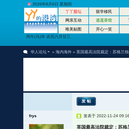
2026年8月6日 星期四
丫丫股坛
留学移民
网亲互动
逍遥茶馆
唯美贴图
开心一笑
丙午(马)年 农历六月廿三
华人论坛
»
海内海外
» 英国最高法院裁定：苏格兰
发帖
frys
发表于 2022-11-24 09:1
英国最高法院裁定：苏格