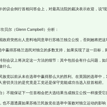
午的议会例行首相问答会上，对最高法院的裁决表示欢迎，说“现
贝尔（Glenn Campbell）分析：
国政府突然出人意料地同意举行苏格兰独立公投，否则她将把这
选中赢得苏格兰选民对独立的多数支持，如果实现了这一目标，
特别会议上将决定这一方法的细节：其中包括会有什么问题，如
做什么。
民族党以前从未在选举中赢得那么大的胜利。在英国的选举中，1
人密切关注的是究竟是工党还是保守党能成功当选入驻首相府。
台）不能保证下一任首相会把大选结果当成独立公投一样接受它
，也不愿透露如果苏格兰民族党在选举中落败对独立运动的影响