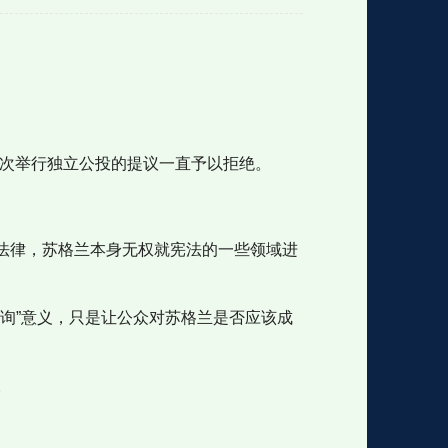
格
e
y
w
k
e
p
格
版
公
再次举行独立公投的提议一直予以拒绝。
n
n
l
室
有关法律，苏格兰本身无权就宪法的一些领域进
e
版
询”意义，只是让公众对苏格兰是否应该成
。