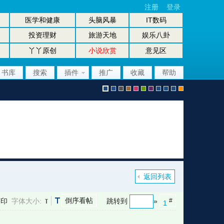
注册
登录
医学和健康
头脑风暴
IT数码
投资理财
旅游天地
娱乐八卦
丫丫原创
小说欣赏
意见区
书库
搜索
插件
推广
收藏
帮助
默
b
g
b
p
g
p
股
放
股
手
认
l
r
r
i
r
u
坛
大
坛
机
返回列表
倒序看帖
打印
字体大小:
跳转到
»
#
1
风
u
a
o
n
e
r
风
镜
办
版