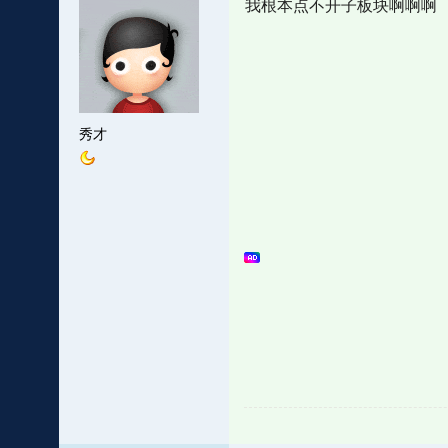
我根本点不开子板块啊啊啊
秀才