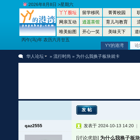
2026年8月8日 >星期六
丫丫股坛
留学移民
菁菁校园
网亲互动
逍遥茶馆
育儿与教育
唯美贴图
开心一笑
美味天下
道
丙午(马)年 农历六月廿五
YY的港湾
论
华人论坛
»
流行时尚
» 为什么我换子板块就卡
发帖
qaz2555
发表于 2024-10-13 14:20
|
者
[讨论求助]
为什么我换子板块