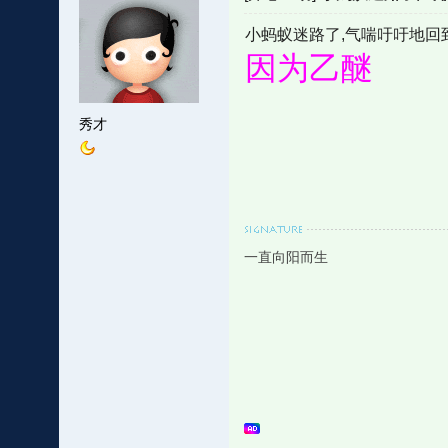
小蚂蚁迷路了,气喘吁吁地回
因为乙醚
秀才
一直向阳而生