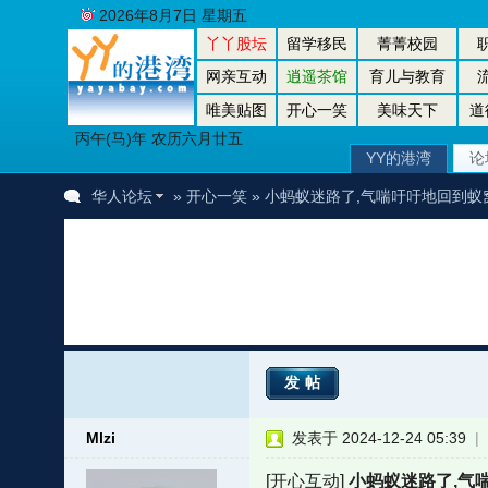
2026年8月7日 星期五
丫丫股坛
留学移民
菁菁校园
网亲互动
逍遥茶馆
育儿与教育
唯美贴图
开心一笑
美味天下
道
丙午(马)年 农历六月廿五
YY的港湾
论
华人论坛
»
开心一笑
» 小蚂蚁迷路了,气喘吁吁地回到蚁
发帖
Mlzi
发表于 2024-12-24 05:39
|
者
[开心互动]
小蚂蚁迷路了,气