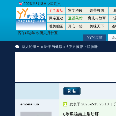
2026年8月8日 >星期六
丫丫股坛
留学移民
菁菁校园
网亲互动
逍遥茶馆
育儿与教育
唯美贴图
开心一笑
美味天下
道
丙午(马)年 农历六月廿五
YY的港湾
论
华人论坛
»
医学与健康
» 6岁男孩患上脂肪肝
发帖
emonailuo
发表于 2025-2-15 23:10
|
6岁男孩患上脂肪肝