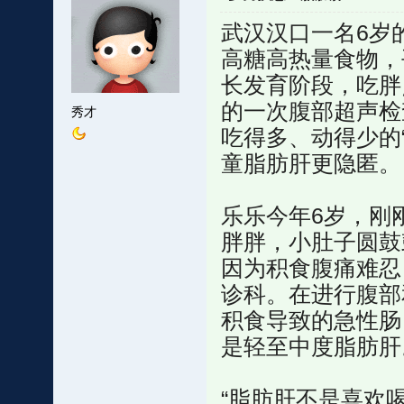
武汉汉口一名6岁
高糖高热量食物，
长发育阶段，吃胖
的一次腹部超声检
秀才
吃得多、动得少的
童脂肪肝更隐匿。
乐乐今年6岁，刚
胖胖，小肚子圆鼓
因为积食腹痛难忍
诊科。在进行腹部
积食导致的急性肠
是轻至中度脂肪肝
“脂肪肝不是喜欢