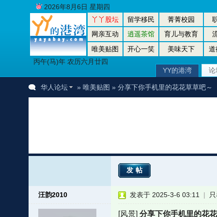
2026年8月6日 星期四
丫丫股坛
留学移民
菁菁校园
网亲互动
逍遥茶馆
育儿与教育
唯美贴图
开心一笑
美味天下
道
丙午(马)年 农历六月廿四
YY的港湾
论
华人论坛
»
唯美贴图
» 分享下你手机里的花花草草吧～
发帖
汪韵2010
发表于 2025-3-6 03:11
|
只
[风景]
分享下你手机里的花花