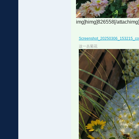
img]himg]826558[/attachimg
Screenshot_20250306_153215_co
这一丛菊花