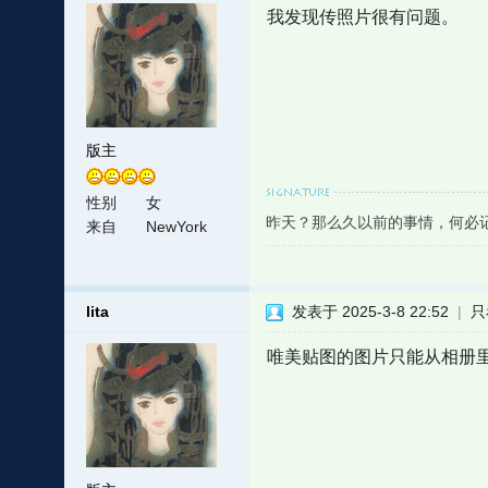
我发现传照片很有问题。
版主
性别
女
昨天？那么久以前的事情，何必
来自
NewYork
lita
发表于 2025-3-8 22:52
|
只
唯美贴图的图片只能从相册