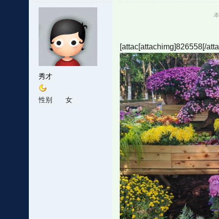
本
[attac[attachimg]826558[/att
秀才
性别
女