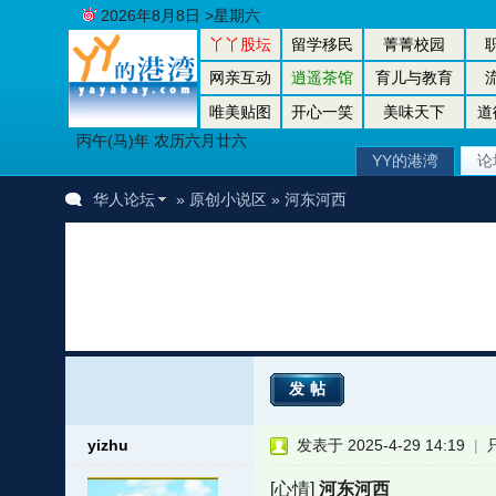
2026年8月8日 >星期六
丫丫股坛
留学移民
菁菁校园
网亲互动
逍遥茶馆
育儿与教育
唯美贴图
开心一笑
美味天下
道
丙午(马)年 农历六月廿六
YY的港湾
论
华人论坛
»
原创小说区
» 河东河西
发帖
yizhu
发表于 2025-4-29 14:19
|
[心情]
河东河西